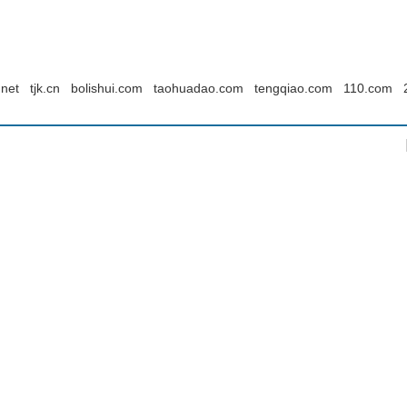
.net
tjk.cn
bolishui.com
taohuadao.com
tengqiao.com
110.com